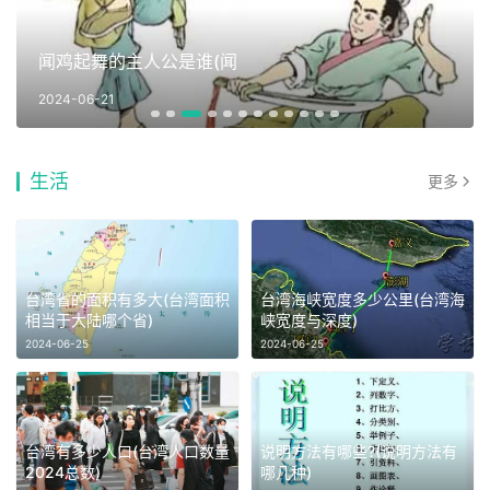
闻鸡起舞的主人公是谁(闻
2024-06-21
生活
更多
台湾省的面积有多大(台湾面积
台湾海峡宽度多少公里(台湾海
相当于大陆哪个省)
峡宽度与深度)
2024-06-25
2024-06-25
台湾有多少人口(台湾人口数量
说明方法有哪些?(说明方法有
2024总数)
哪几种)