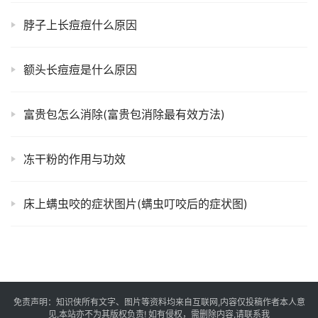
脖子上长痘痘什么原因
额头长痘痘是什么原因
富贵包怎么消除(富贵包消除最有效方法)
冻干粉的作用与功效
床上螨虫咬的症状图片(螨虫叮咬后的症状图)
免责声明：知识侠所有文字、图片等资料均来自互联网,内容仅投稿作者本人意
见,本站亦不为其版权负责! 如有侵权，需删除内容,请联系我